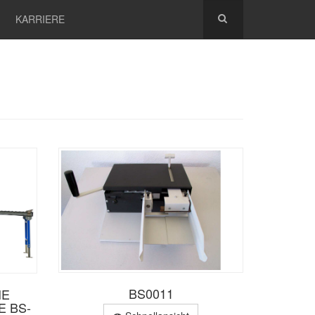
KARRIERE
BS0011
HE
 BS-